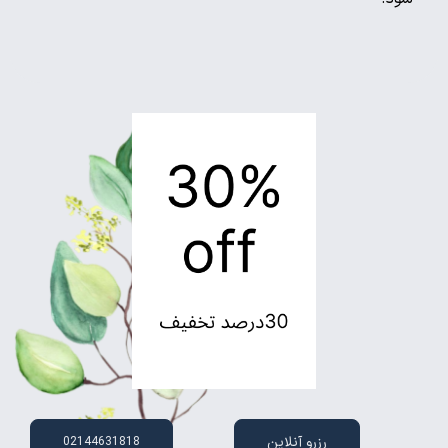
رزرو آنلاین
02144631818