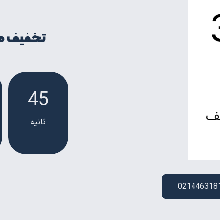
تخفیف ما
43
ثانیه
021446318