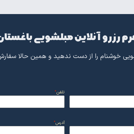
رم رزرو آنلاین مبلشویی باغستان
تلفن
*
آدرس
*