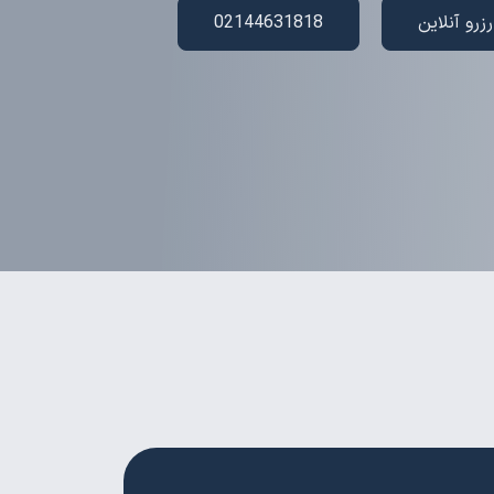
رزرو آنلاین
02144631818