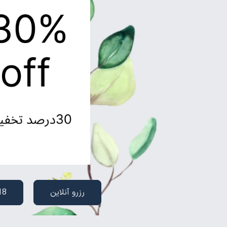
رزرو آنلاین
18