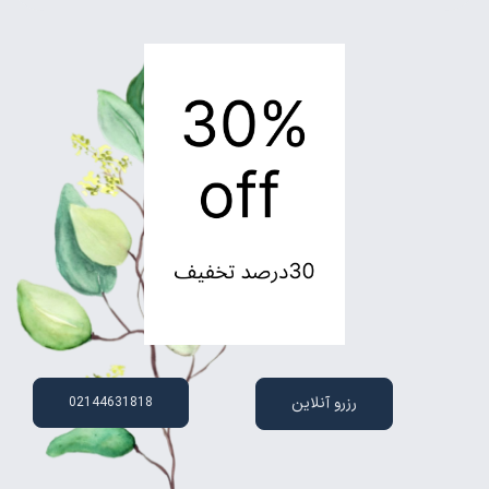
رزرو آنلاین
02144631818