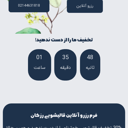
رزرو آنلاین
02144631818
تخفیف ما را از دست ندهید!
01
35
47
ثانیه
دقیقه
ساعت‌
فرم رزرو آنلاین قالیشویی رزکان
30% تخفیف قالیشویی خوشنام را از دست ندهید و همین حالا