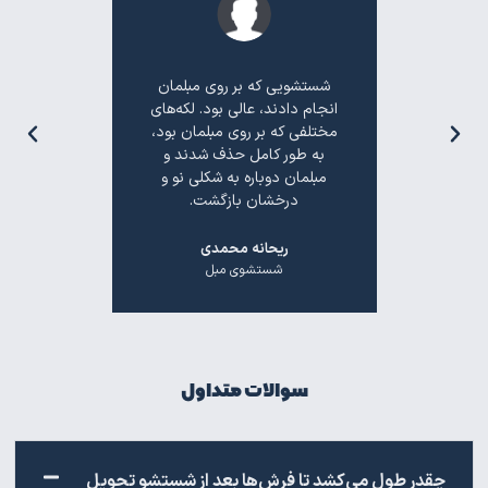
حرفه‌ای.
شستشویی که بر روی مبلمان
"خدمات ش
 شستشوی
انجام دادند، عالی بود. لکه‌های
بسیار مناس
ادند، مثل
مختلفی که بر روی مبلمان بود،
روش‌های ح
سیار قابل
به طور کامل حذف شدند و
دوباره به
مبلمان دوباره به شکلی نو و
خو
درخشان بازگشت.
ل
ش
ریحانه محمدی
شستشوی مبل
سوالات متداول
چقدر طول می‌کشد تا فرش‌ها بعد از شستشو تحویل