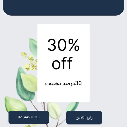
رزرو آنلاین
02144631818