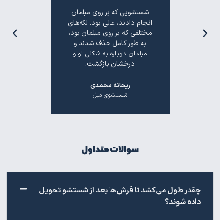
حرفه‌ای.
شستشویی که بر روی مبلمان
"خدمات ش
 شستشوی
انجام دادند، عالی بود. لکه‌های
بسیار مناس
ادند، مثل
مختلفی که بر روی مبلمان بود،
روش‌های ح
سیار قابل
به طور کامل حذف شدند و
دوباره به
مبلمان دوباره به شکلی نو و
خو
درخشان بازگشت.
ل
ش
ریحانه محمدی
شستشوی مبل
سوالات متداول
چقدر طول می‌کشد تا فرش‌ها بعد از شستشو تحویل
داده شوند؟